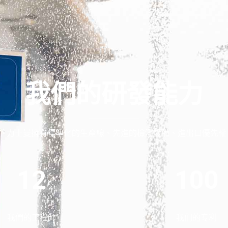
我們的研發能力
務。力士曼擁有標準化的生產線、先進的檢測設備、進出口優先
12
100
我們的工程師
我们的专利