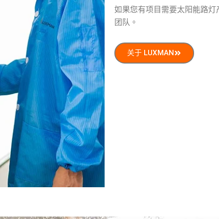
如果您有项目需要太阳能路灯
团队。
关于 LUXMAN