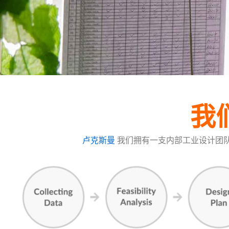
我
卢克斯曼
我们拥有一支内部工业设计团队，