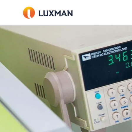
跳
至
內
容