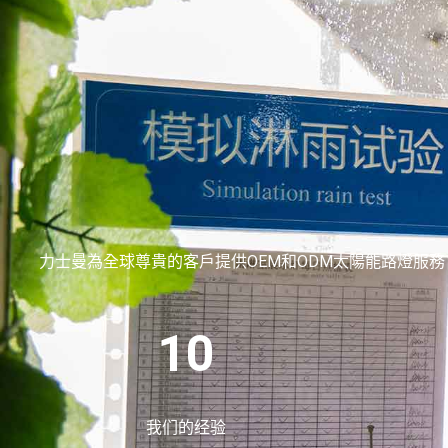
力士曼為全球尊貴的客戶提供OEM和ODM太陽能路燈服
10
我们的经验