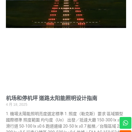
机场和停机坪 道路太阳能照明设计指南
4 月 18, 2025
1. 機場太陽能照明亮度選定標準 1. 照度（勒克斯）要求 區域類型
W
國際標準 照度範圍 均勻度（Uo） 出發／抵達大廳 150-300 lx ≥0.4
h
滑行道 50-100 lx ≥0.6 跑道邊緣 20-50 lx ≥0.7 舷梯／台階區域 200-
a