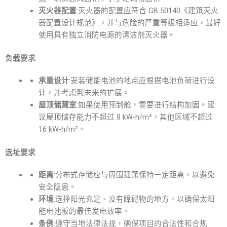
灭火器配置
:灭火器的配置应符合 GB 50140《建筑灭火
器配置设计规范》，并与危险的严重等级相适应，最好
使用具有独立消防电源的清洁剂灭火器。
负载要求
承重设计
:安装储能电池的地点应根据电池负荷进行设
计，并考虑到未来的扩展。
屋顶储藏室
:如果使用预制舱，需要进行结构加固。建
议屋顶储存能力不超过 8 kW-h/m²，其他区域不超过
16 kW-h/m²。
选址要求
距离
:分布式存储应与周围建筑保持一定距离，以避免
安全隐患。
环境
:选择阳光充足、没有障碍物的地方，以确保太阳
能电池板的最佳发电效率。
条例
:遵守当地法律法规，确保项目的合法性和合规