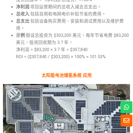
净利润
:项目运营期间的总收入减去总支出。
总收入
:包括自用和电网电价补贴节省的费用。
总支出
:包括设备购买费用、安装和调试费用以及维护费
用。
示例
:假设总投资为 $303,200 美元，每年节省电费 $83,200
美元，投资回收期为 3.7 年。
净利润 = $83,200 × 3.7 年 = $307,840
ROI = ($307,840 / $303,200) × 100% ≈ 101.53%
太阳能电池储能系统 应用
W
h
a
信
t
封
s