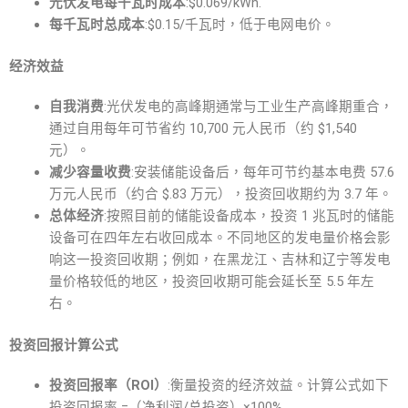
光伏发电每千瓦时成本
:$0.069/kWh.
每千瓦时总成本
:$0.15/千瓦时，低于电网电价。
经济效益
自我消费
:光伏发电的高峰期通常与工业生产高峰期重合，
通过自用每年可节省约 10,700 元人民币（约 $1,540
元）。
减少容量收费
:安装储能设备后，每年可节约基本电费 57.6
万元人民币（约合 $.83 万元），投资回收期约为 3.7 年。
总体经济
:按照目前的储能设备成本，投资 1 兆瓦时的储能
设备可在四年左右收回成本。不同地区的发电量价格会影
响这一投资回收期；例如，在黑龙江、吉林和辽宁等发电
量价格较低的地区，投资回收期可能会延长至 5.5 年左
右。
投资回报计算公式
投资回报率（ROI）
:衡量投资的经济效益。计算公式如下
投资回报率 =（净利润/总投资）×100%