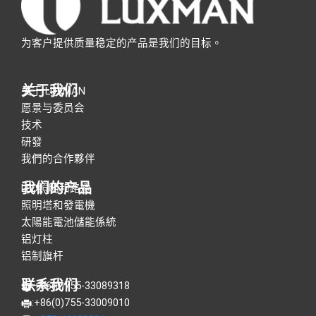
为客户提供质量稳定的产品是我们的目标。
关于我们
关于 LUXMAN
愿景与委员会
技术
研發
我們的合作夥伴
我们的产品
LED照明和路燈
照明塔和發電機
太陽能電池儲能係統
铝灯柱
铝制旗杆
联系我们
:+86(0)755-33089318
:+86(0)755-33009010