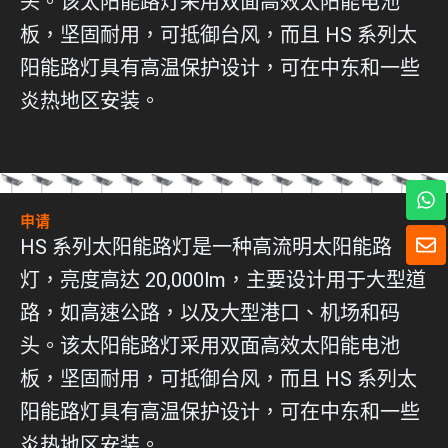
头。该太阳能路灯采用双面高效太阳能电池
板，坚固耐用，可抵御台风，而且 HS 系列太
阳能路灯具有高温保护设计，可在中东和一些
炎热地区安装。
W
h
申请
a
信
HS 系列太阳能路灯是一种高流明太阳能路
t
封
s
灯，亮度高达 20,000lm，主要设计用于大型道
A
p
路，如高速公路，以及大型港口、机场和码
p
头。该太阳能路灯采用双面高效太阳能电池
板，坚固耐用，可抵御台风，而且 HS 系列太
阳能路灯具有高温保护设计，可在中东和一些
炎热地区安装。