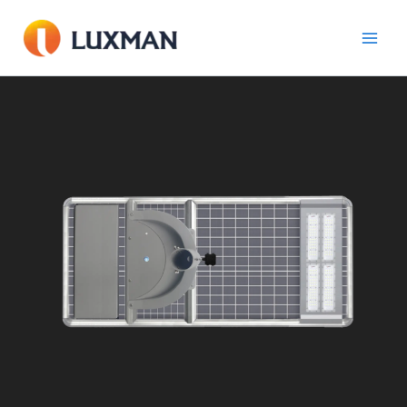
跳
至
內
容