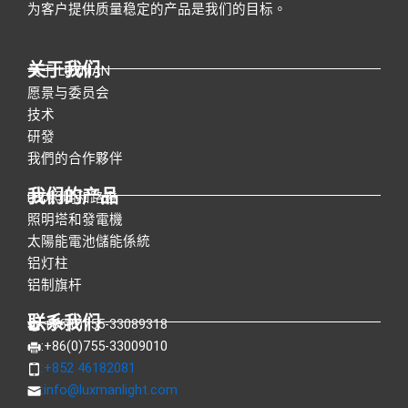
为客户提供质量稳定的产品是我们的目标。
关于我们
关于 LUXMAN
愿景与委员会
技术
研發
我們的合作夥伴
我们的产品
LED照明和路燈
照明塔和發電機
太陽能電池儲能係統
铝灯柱
铝制旗杆
联系我们
:+86(0)755-33089318
:+86(0)755-33009010
:+852 46182081
:
info@luxmanlight.com