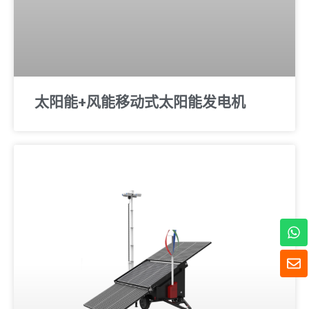
太阳能+风能移动式太阳能发电机
W
h
a
信
t
封
s
A
p