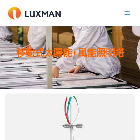
跳
至
內
容
移動式太陽能+風能照明塔