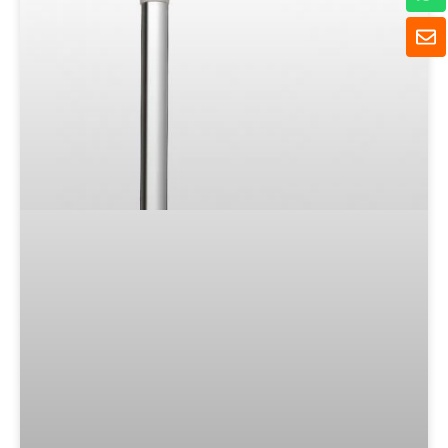
ッ
ツ
封
ア
筒
ッ
プ