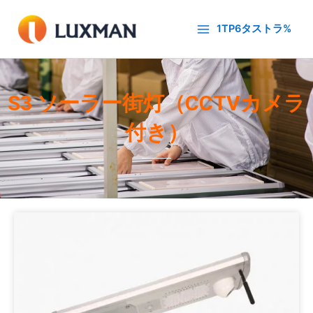
内
容
1TP6タストラ%
を
ス
キ
ッ
S3 ソーラー街灯（CCTVカメラ
プ
付き）