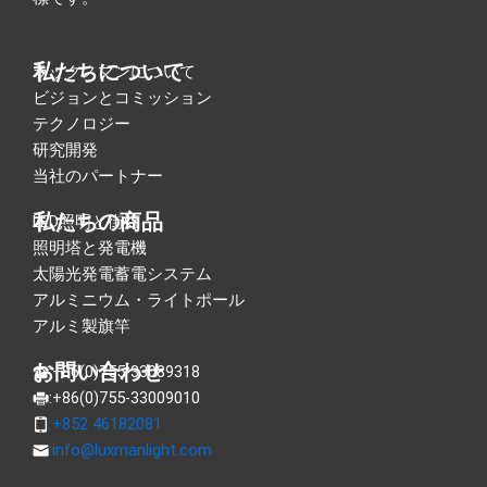
私たちについて
ラックスマンについて
ビジョンとコミッション
テクノロジー
研究開発
当社のパートナー
私たちの商品
LED照明と街灯
照明塔と発電機
太陽光発電蓄電システム
アルミニウム・ライトポール
アルミ製旗竿
お問い合わせ
:+86(0)755-33089318
:+86(0)755-33009010
:+852 46182081
:
info@luxmanlight.com