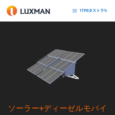
内
容
1TP6タストラ%
を
ス
キ
ッ
プ
ソーラー+ディーゼルモバイ