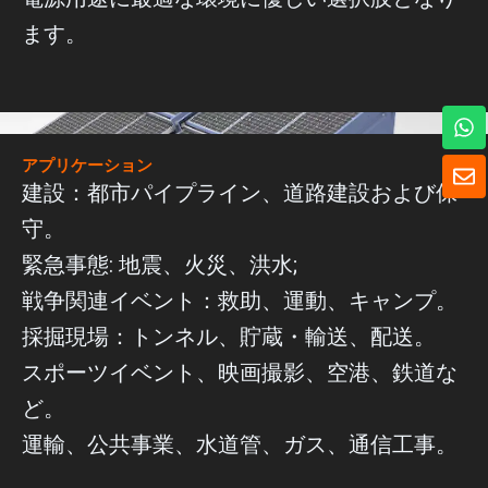
ます。
ワ
ッ
ツ
封
アプリケーション
ア
筒
建設：都市パイプライン、道路建設および保
ッ
プ
守。
緊急事態: 地震、火災、洪水;
戦争関連イベント：救助、運動、キャンプ。
採掘現場：トンネル、貯蔵・輸送、配送。
スポーツイベント、映画撮影、空港、鉄道な
ど。
運輸、公共事業、水道管、ガス、通信工事。