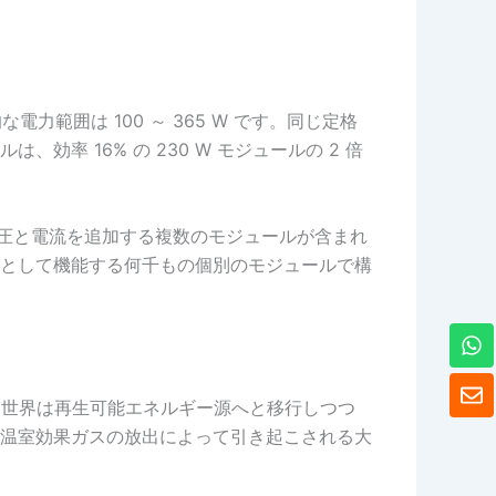
範囲は 100 ～ 365 W です。同じ定格
効率 16% の 230 W モジュールの 2 倍
電圧と電流を追加する複数のモジュールが含まれ
として機能する何千もの個別のモジュールで構
ワ
ッ
ツ
封
ア
筒
、世界は再生可能エネルギー源へと移行しつつ
ッ
温室効果ガスの放出によって引き起こされる大
プ