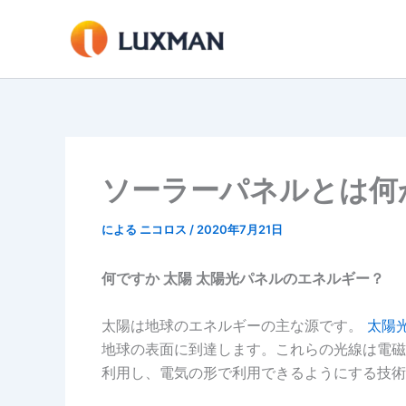
内
容
を
ス
キ
ッ
プ
ソーラーパネルとは何
による
ニコロス
/
2020年7月21日
何ですか
太陽
太陽光パネルのエネルギー？
太陽は地球のエネルギーの主な源です。
太陽
地球の表面に到達します。これらの光線は電磁
利用し、電気の形で利用できるようにする技術