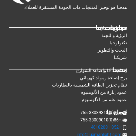
هدفنا هو توفير المنتجات ذات الجودة المستقرة للعملاء.
معلومات عنا
حول لوكسمان
الرؤية واللجنة
تكنولوجيا
البحث والتطوير
شريكنا
منتجنا
إضاءة LED وإضاءة الشوارع
برج إضاءة ومولد كهربائي
نظام تخزين الطاقة الشمسية بالبطاريات
عمود إنارة من الألومنيوم
عمود علم من الألومنيوم
اتصل بنا
:+86(0)755-33089318
:+86(0)755-33009010
:+852 46182081
info@luxmanlight.com
: