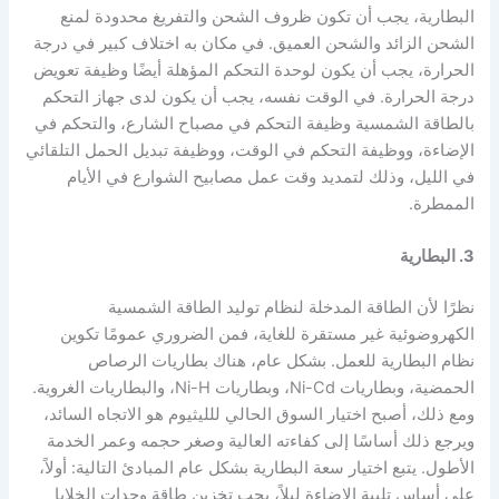
البطارية، يجب أن تكون ظروف الشحن والتفريغ محدودة لمنع
الشحن الزائد والشحن العميق. في مكان به اختلاف كبير في درجة
الحرارة، يجب أن يكون لوحدة التحكم المؤهلة أيضًا وظيفة تعويض
درجة الحرارة. في الوقت نفسه، يجب أن يكون لدى جهاز التحكم
بالطاقة الشمسية وظيفة التحكم في مصباح الشارع، والتحكم في
الإضاءة، ووظيفة التحكم في الوقت، ووظيفة تبديل الحمل التلقائي
في الليل، وذلك لتمديد وقت عمل مصابيح الشوارع في الأيام
الممطرة.
3. البطارية
نظرًا لأن الطاقة المدخلة لنظام توليد الطاقة الشمسية
الكهروضوئية غير مستقرة للغاية، فمن الضروري عمومًا تكوين
نظام البطارية للعمل. بشكل عام، هناك بطاريات الرصاص
الحمضية، وبطاريات Ni-Cd، وبطاريات Ni-H، والبطاريات الغروية.
ومع ذلك، أصبح اختيار السوق الحالي للليثيوم هو الاتجاه السائد،
ويرجع ذلك أساسًا إلى كفاءته العالية وصغر حجمه وعمر الخدمة
الأطول. يتبع اختيار سعة البطارية بشكل عام المبادئ التالية: أولاً،
على أساس تلبية الإضاءة ليلاً، يجب تخزين طاقة وحدات الخلايا