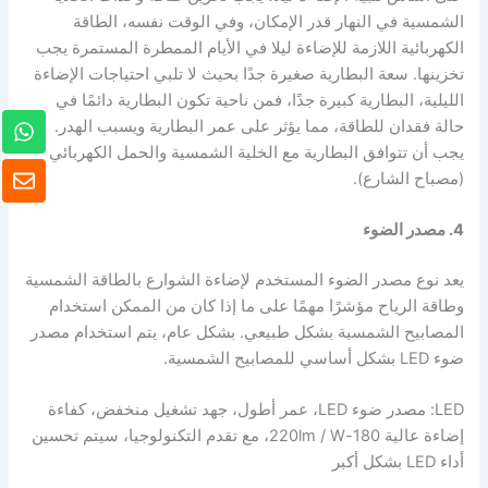
الشمسية في النهار قدر الإمكان، وفي الوقت نفسه، الطاقة
الكهربائية اللازمة للإضاءة ليلا في الأيام الممطرة المستمرة يجب
تخزينها. سعة البطارية صغيرة جدًا بحيث لا تلبي احتياجات الإضاءة
الليلية، البطارية كبيرة جدًا، فمن ناحية تكون البطارية دائمًا في
و
حالة فقدان للطاقة، مما يؤثر على عمر البطارية ويسبب الهدر.
ا
يجب أن تتوافق البطارية مع الخلية الشمسية والحمل الكهربائي
ت
ظ
(مصباح الشارع).
س
ر
ا
ف
ب
4. مصدر الضوء
يعد نوع مصدر الضوء المستخدم لإضاءة الشوارع بالطاقة الشمسية
وطاقة الرياح مؤشرًا مهمًا على ما إذا كان من الممكن استخدام
المصابيح الشمسية بشكل طبيعي. بشكل عام، يتم استخدام مصدر
ضوء LED بشكل أساسي للمصابيح الشمسية.
LED: مصدر ضوء LED، عمر أطول، جهد تشغيل منخفض، كفاءة
إضاءة عالية 180-220lm / W، مع تقدم التكنولوجيا، سيتم تحسين
أداء LED بشكل أكبر