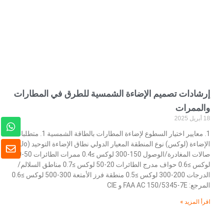
إرشادات تصميم الإضاءة الشمسية للطرق في المطارات
والممرات
18 أبريل 2025
و
ا
1. معايير اختيار السطوع لإضاءة المطارات بالطاقة الشمسية 1. متطلبات
ت
ظ
الإضاءة (لوكس) نوع المنطقة المعيار الدولي نطاق الإضاءة التوحيد (Uo)
س
ر
صالات المغادرة/الوصول 150-300 لوكس ≥0.4 ممرات الطائرات 50-100
ا
ف
لوكس ≥0.6 حواف مدرج الطائرات 20-50 لوكس ≥0.7 مناطق السلالم/
ب
الدرجات 200-300 لوكس ≥0.5 منطقة فرز الأمتعة 300-500 لوكس ≥0.6
المرجع: FAA AC 150/5345-7E و CIE
اقرأ المزيد »