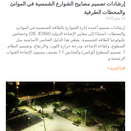
إرشادات تصميم مصابيح الشوارع الشمسية في الموانئ
والمحطات الطرفية
13 مايو 2025
إرشادات تصميم أعمدة إنارة الشوارع بالطاقة الشمسية في الموانئ
والمحطات: استنادًا إلى معايير الإضاءة الدولية (CIE، IESNA) وخصائص
تكنولوجيا الطاقة الشمسية، يغطي هذا الدليل العناصر الأساسية مثل
السطوع، وكفاءة الإضاءة، ودرجة حرارة اللون، والارتفاع، وتصميم النظام.
1. تصميم السطوع (لوكس) والتجانس 1.1 تصنيف مستوى الإضاءة القنوات
الرئيسية و
اقرأ المزيد »