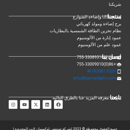
شريكنا
منتجنا
إضاءة LED وإضاءة الشوارع
برج إضاءة ومولد كهربائي
نظام تخزين الطاقة الشمسية بالبطاريات
عمود إنارة من الألومنيوم
عمود علم من الألومنيوم
اتصل بنا
:+86(0)755-33089318
:+86(0)755-33009010
:+852 46182081
info@luxmanlight.com
:
تابعنا
يمكنك معرفة المزيد عنا بالطرق التالية.
ف
ي
إ
م
ا
ي
ن
ك
و
ن
س
ك
س
ق
س
ب
د
-
ع
ت
و
ي
ت
Y
غ
ك
ن
و
o
ر
ي
u
ا
جميع الحقوق محفوظة © 2023 لشركة شنتشن لوكسمان لايت المحدودة |