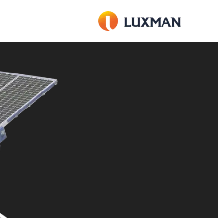
خطي
لى
لمحتوى