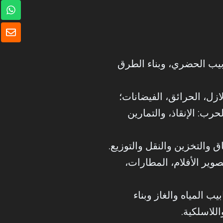
و
ا
ت
ظ
س
ر
ا
ف
ب
ابيب الحضري، وبناء الطرق
ازل، الحرائق، الفيضانات؛
حرب: الإنقاذ، والتمارين
اق والتخزين والنقل والتوزيع.
صوير الأفلام، المطارات،
يب المياه والغاز وبناء
اللاسلكية.