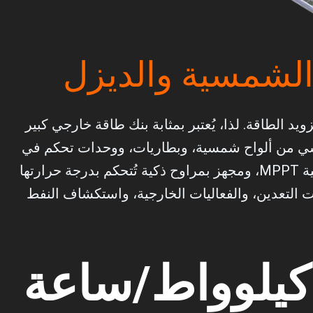
الشمسية والديزل
الطاقة. لذا، يُعتبر بمثابة بنك طاقة خارجي كبير
 أساسي من ألواح شمسية، وبطاريات، ووحدات تحكم في
الشحن، وعاكس، ومقطورة. نظام إدارة وحماية البطاريات BMS، ووحدة تحكم مركزية في الخلايا الكهروضوئية MPPT، ومجهز بمراوح ذكية تُتحكم بدرجة حرارتها
ت التعدين، والفعاليات الخارجية، واستكشاف النفط
كيلوواط/ساعة