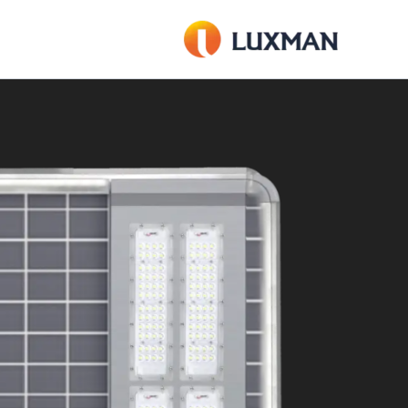
خطي
لى
لمحتوى