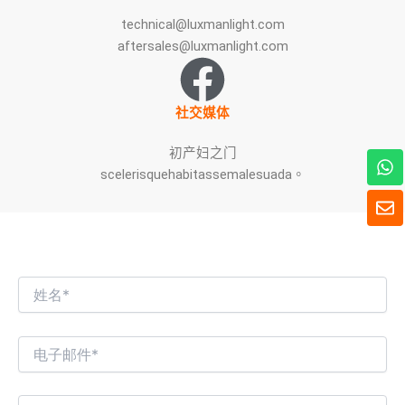
technical@luxmanlight.com
aftersales@luxmanlight.com
社交媒体
初产妇之门
W
h
scelerisquehabitassemalesuada。
a
信
t
封
s
我们期待与您进行有趣的商业对话！
A
p
p