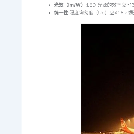
光效（lm/W）
:LED 光源的效率应≥1
统一性
:照度均匀度（Uo）应≤1.5