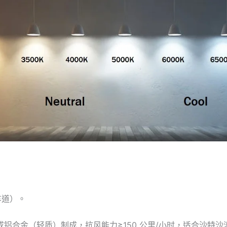
 车道）。
或铝合金（轻质）制成，抗风能力≥150 公里/小时，适合沙特