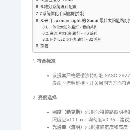
6.路灯系统设计配置
7.系统优化 自动照明控制
8.来自 Luxman Light 的 Sadui 最佳太阳能路
一体化太阳能路灯 - 我的系列
高流明太阳能路灯 - HS 系列
户外 LED 太阳能路灯 - S2 系列
摘要
1.
符合标准
该提案严格遵循沙特标准 SASO 29
寿命、流明维持、开关周期等方面符
2.
亮度选择
照度（勒克斯）
:根据沙特道路照明标准
照度应≥10 Lux，均匀度≥0.35。建
光通量（流明）
:根据道路宽度和高度，建