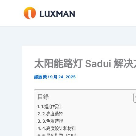
跳
至
內
容
太阳能路灯 Sadui 
經過
榮
/
9 月 24, 2025
目錄
1.遵守标准
2.亮度选择
3.色温选择
4.高度设计和材料
5.显色指数（CRI）