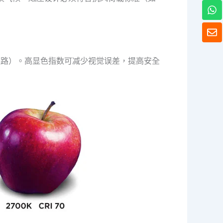
W
h
a
信
t
封
s
A
市景观道路）。高显色指数可减少视觉误差，提高安全
p
p