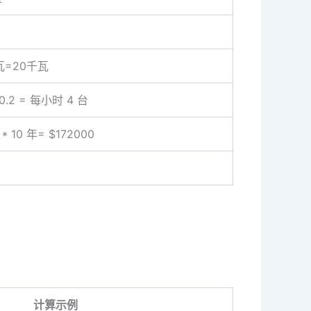
A
p
p
0瓦=20千瓦
 0.2 = 每小时 4 台
 * 10 年= $172000
计算示例