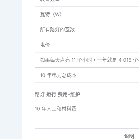
瓦特（W）
所有路灯的瓦数
电价
如果每天点亮 11 个小时，一年就是 4 015 
10 年电力总成本
路灯
运行
费用
–
维护
10 年人工和材料费
说明