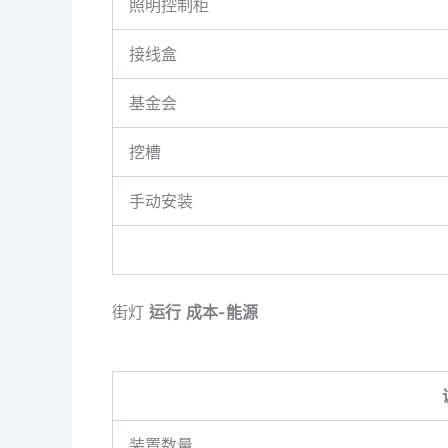
照明控制柜
接线盒
基金会
挖槽
手动安装
街灯
运行
成本-能源
装置数量