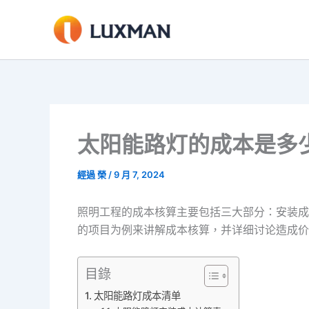
跳
至
內
容
太阳能路灯的成本是多
經過
榮
/
9 月 7, 2024
照明工程的成本核算主要包括三大部分：安装成本
的项目为例来讲解成本核算，并详细讨论造成价
目錄
太阳能路灯成本清单