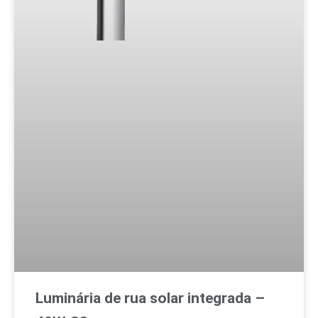
l
p
o
p
e
Luminária de rua solar integrada –