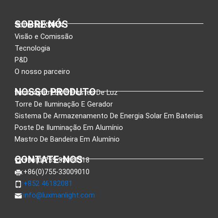
SOBRE NÓS
Sobre LUXMAN
Visão e Comissão
Tecnologia
P&D
O nosso parceiro
NOSSO PRODUTO
Iluminação LED E Postes De Luz
Torre De Iluminação E Gerador
Sistema De Armazenamento De Energia Solar Em Baterias
Poste De Iluminação Em Alumínio
Mastro De Bandeira Em Alumínio
CONTATE-NOS
:+86(0)755-33089318
:+86(0)755-33009010
:+852 46182081
:
info@luxmanlight.com