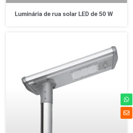
Luminária de rua solar LED de 50 W
W
h
a
E
t
n
s
v
A
e
p