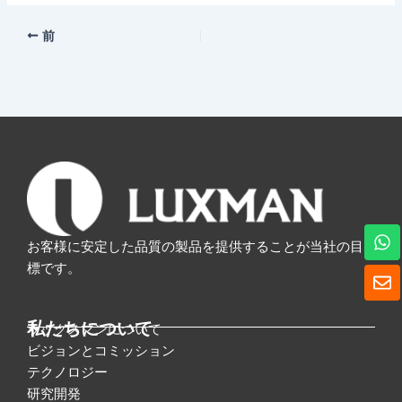
前
ワ
お客様に安定した品質の製品を提供することが当社の目
ッ
ツ
標です。
封
ア
筒
ッ
プ
私たちについて
ラックスマンについて
ビジョンとコミッション
テクノロジー
研究開発