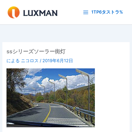
内
容
1TP6タストラ%
を
ス
キ
ッ
プ
ssシリーズソーラー街灯
による
ニコロス
/
2019年6月12日