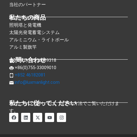
当社のパートナー
私たちの商品
LED照明と街灯
照明塔と発電機
太陽光発電蓄電システム
アルミニウム・ライトポール
アルミ製旗竿
お問い合わせ
:+86(0)755-33089318
:+86(0)755-33009010
:+852 46182081
:
info@luxmanlight.com
私たちに従ってください
当社について詳しくは、以下の方法でご覧いただけま
す。
フ
リ
X
ユ
イ
ェ
ン
ツ
ー
ン
イ
ク
イ
チ
ス
ス
ト
ッ
ュ
タ
ブ
イ
タ
ー
グ