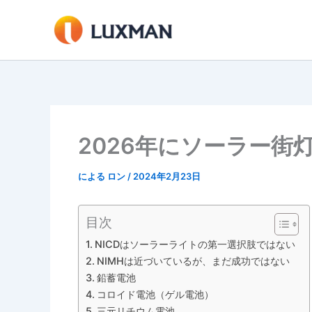
内
容
を
ス
キ
ッ
プ
2026年にソーラー
による
ロン
/
2024年2月23日
目次
NICDはソーラーライトの第一選択肢ではない
NIMHは近づいているが、まだ成功ではない
鉛蓄電池
コロイド電池（ゲル電池）
三元リチウム電池