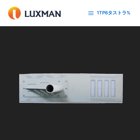
内
容
1TP6タストラ%
を
ス
キ
ッ
プ