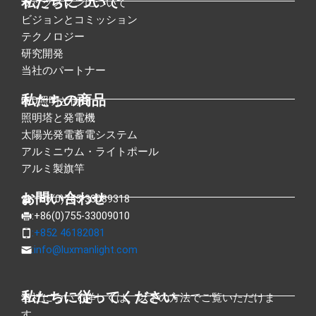
私たちについて
ラックスマンについて
ビジョンとコミッション
テクノロジー
研究開発
当社のパートナー
私たちの商品
LED照明と街灯
照明塔と発電機
太陽光発電蓄電システム
アルミニウム・ライトポール
アルミ製旗竿
お問い合わせ
:+86(0)755-33089318
:+86(0)755-33009010
:+852 46182081
:
info@luxmanlight.com
私たちに従ってください
当社について詳しくは、以下の方法でご覧いただけま
す。