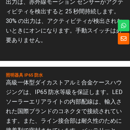
出力は、赤外線モーション センサーがアクテ
ィビティを検出すると 25 秒間持続します。
30% の出力は、アクティビティが検出されな
ワ
ッ
いときにオンになります。手動スイッチは必
ツ
封
ア
要ありません。
筒
ッ
プ
照明器具 IP65 防水
高級一体型ダイカストアルミ合金ケースハウ
ジングは、IP65 防水等級を保証します。LED
ソーラーエリアライトの内部配線は、輸入さ
れた国際ブランドのコネクタで接続されてい
ます。また、ライン接合部は耐久性のために