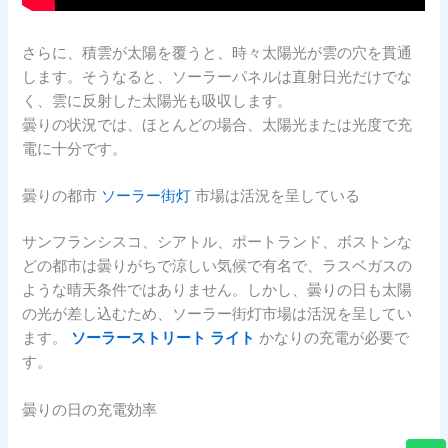
さらに、積雲が太陽を覆うと、時々太陽光が雲の穴を貫通
します。そうなると、ソーラーパネルは直射日光だけでな
く、雲に反射した太陽光も吸収します。
曇りの状況では、ほとんどの場合、太陽光または光度で充
電に十分です。
曇りの都市
ソーラー街灯
市場は活況を呈している
サンフランシスコ、シアトル、ポートランド、ボストンな
どの都市は曇りがちで涼しい気候で有名で、ラスベガスの
ような晴天条件ではありません。しかし、曇りの日も太陽
の光が差し込むため、ソーラー街灯市場は活況を呈してい
ます。
ソーラーストリート
ライト
かなりの充電が必要で
す。
曇りの日の充電効率