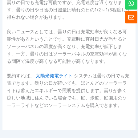
ワ
曇りの日でも充電は可能ですが、充電速度は遅くなりま
ッ
す。曇りの日や日陰の日照量は晴れの日の1/2～1/5程度しか
ツ
封
得られない場合があります。
ア
筒
ッ
プ
良いニュースとしては、曇りの日は充電効率が良くなる可
能性があるということです。充電時に直射日光が当たると
ソーラーパネルの温度が高くなり、充電効率が低下しま
す。一方、曇りの日はソーラーパネルの充電効率が高くな
る間隔で温度が高くなる可能性が高くなります。
要約すれば、
太陽光発電ライト
システムは曇りの日でも充
電できます。曇りの日が続いても、ほとんどのソーラーラ
イトは蓄えたエネルギーで照明を提供します。曇りが多く
涼しい地域に住んでいる場合でも、庭、歩道、庭園用のソ
ーラーライトなどのソーラーシステムを購入できます。