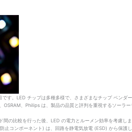
 番目です。LED チップは多種多様で、さまざまなチップ ベン
、Nichia、OSRAM、Philips は、製品の品質と評判を重視す
ンド間の比較を行った後、LED の電力とルーメン効率を考慮します。B
コンポーネント) は、回路を静電気放電 (ESD) から保護します。Br