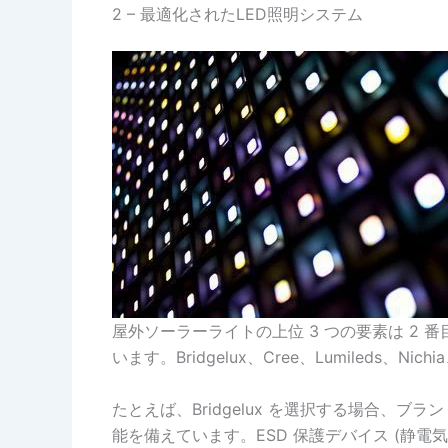
2 – 最適化されたLED照明システム
屋外ソーラーライトの上位 3 つの要素は 2
います。Bridgelux、Cree、Lumileds
たとえば、Bridgelux を選択する場合、ブラ
能を備えています。ESD 保護デバイス (静電気防止