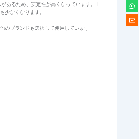
ワ
ムがあるため、安定性が高くなっています。工
ッ
も少なくなります。
ツ
封
ア
筒
ッ
他のブランドも選択して使用しています。
プ