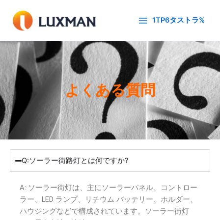
内
容
1TP6タストラ%
を
ス
キ
ッ
プ
よくある質問
Q:ソーラー街路灯とは何ですか?
A: ソーラー街灯は、主にソーラーパネル、コントロー
ラー、LED ランプ、リチウム バッテリー、ホルダー、
ハウジングなどで構成されています。ソーラー街灯