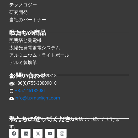
テクノロジー
研究開発
当社のパートナー
私たちの商品
LED照明と街灯
照明塔と発電機
太陽光発電蓄電システム
アルミニウム・ライトポール
アルミ製旗竿
お問い合わせ
:+86(0)755-33089318
:+86(0)755-33009010
:+852 46182081
:
info@luxmanlight.com
私たちに従ってください
当社について詳しくは、以下の方法でご覧いただけま
す。
フ
リ
X
ユ
イ
ェ
ン
ツ
ー
ン