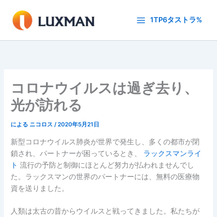
内
容
1TP6タストラ%
を
ス
キ
ッ
プ
コロナウイルスは過ぎ去り、
光が訪れる
による
ニコロス
/
2020年5月21日
新型コロナウイルス肺炎が世界で発生し、多くの都市が閉
鎖され、パートナーが困っているとき、
ラックスマンライ
ト
流行の予防と制御にほとんど努力が払われませんでし
た。ラックスマンの世界のパートナーには、無料の医療物
資を送りました。
人類は太古の昔からウイルスと戦ってきました。私たちが