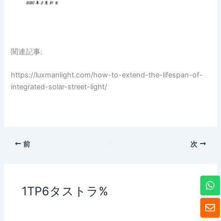
関連記事:
https://luxmanlight.com/how-to-extend-the-lifespan-of-
integrated-solar-street-light/
前
次
ワ
ッ
1TP6タストラ%
ツ
封
ア
筒
ッ