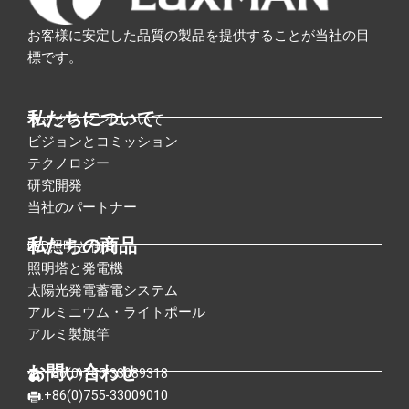
お客様に安定した品質の製品を提供することが当社の目
標です。
私たちについて
ラックスマンについて
ビジョンとコミッション
テクノロジー
研究開発
当社のパートナー
私たちの商品
LED照明と街灯
照明塔と発電機
太陽光発電蓄電システム
アルミニウム・ライトポール
アルミ製旗竿
お問い合わせ
:+86(0)755-33089318
:+86(0)755-33009010