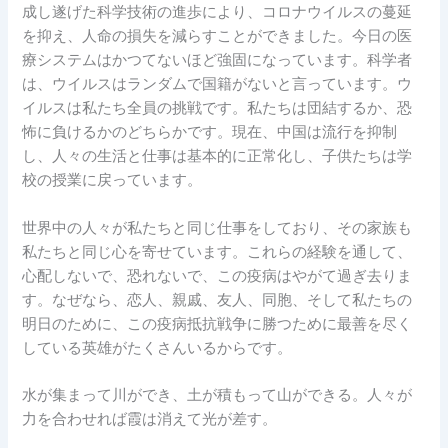
成し遂げた科学技術の進歩により、コロナウイルスの蔓延
を抑え、人命の損失を減らすことができました。今日の医
療システムはかつてないほど強固になっています。科学者
は、ウイルスはランダムで国籍がないと言っています。ウ
イルスは私たち全員の挑戦です。私たちは団結するか、恐
怖に負けるかのどちらかです。現在、中国は流行を抑制
し、人々の生活と仕事は基本的に正常化し、子供たちは学
校の授業に戻っています。
世界中の人々が私たちと同じ仕事をしており、その家族も
私たちと同じ心を寄せています。これらの経験を通して、
心配しないで、恐れないで、この疫病はやがて過ぎ去りま
す。なぜなら、恋人、親戚、友人、同胞、そして私たちの
明日のために、この疫病抵抗戦争に勝つために最善を尽く
している英雄がたくさんいるからです。
水が集まって川ができ、土が積もって山ができる。人々が
力を合わせれば霞は消えて光が差す。