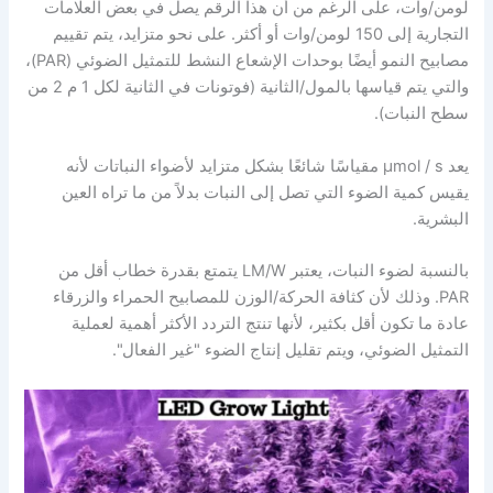
لومن/وات، على الرغم من أن هذا الرقم يصل في بعض العلامات
التجارية إلى 150 لومن/وات أو أكثر. على نحو متزايد، يتم تقييم
مصابيح النمو أيضًا بوحدات الإشعاع النشط للتمثيل الضوئي (PAR)،
والتي يتم قياسها بالمول/الثانية (فوتونات في الثانية لكل 1 م 2 من
سطح النبات).
يعد μmol / s مقياسًا شائعًا بشكل متزايد لأضواء النباتات لأنه
يقيس كمية الضوء التي تصل إلى النبات بدلاً من ما تراه العين
البشرية.
بالنسبة لضوء النبات، يعتبر LM/W يتمتع بقدرة خطاب أقل من
PAR. وذلك لأن كثافة الحركة/الوزن للمصابيح الحمراء والزرقاء
عادة ما تكون أقل بكثير، لأنها تنتج التردد الأكثر أهمية لعملية
التمثيل الضوئي، ويتم تقليل إنتاج الضوء "غير الفعال".