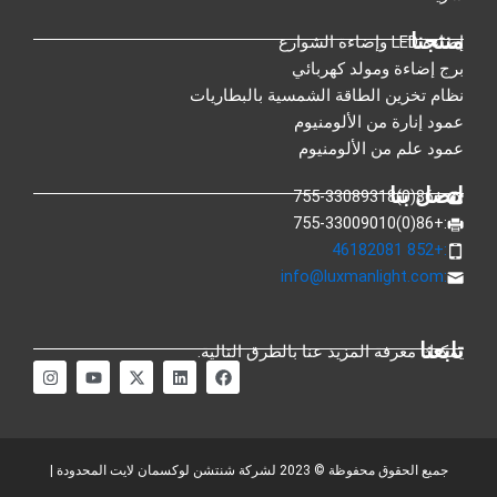
منتجنا
إضاءة LED وإضاءة الشوارع
برج إضاءة ومولد كهربائي
نظام تخزين الطاقة الشمسية بالبطاريات
عمود إنارة من الألومنيوم
عمود علم من الألومنيوم
اتصل بنا
:+86(0)755-33089318
:+86(0)755-33009010
:+852 46182081
info@luxmanlight.com
:
تابعنا
يمكنك معرفة المزيد عنا بالطرق التالية.
ف
ي
إ
م
ا
ي
ن
ك
و
ن
س
ك
س
ق
س
ب
د
-
ع
ت
و
ي
ت
Y
غ
ك
ن
و
o
ر
ي
u
ا
جميع الحقوق محفوظة © 2023 لشركة شنتشن لوكسمان لايت المحدودة |
ت
T
م