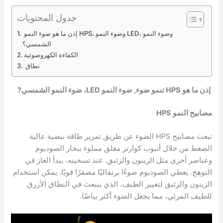
جدول المحتويات
إذن ما هو ضوء النمو HPS، وضوء النمو LED، وضوء النمو
الشمسي؟
الكفاءة الكهروضوئية
نطاق
إذن ما هو HPS
تنمو ضوء
,
ضوء النمو LED، ضوء النمو الشمسي
?
مصابيح النمو HPS
تبعث مصابيح HPS الضوء عن طريق تمرير طاقة نبضية عالية
الضغط من خلال أنبوب كوارتز مغلق مملوء ببخار الصوديوم
وعناصر أخرى مثل الزينون والزئبق. عند تسخينه، يبدأ الغاز في
التوهج. يعطي الصوديوم ضوءًا برتقاليًا مصفرًا قويًا. يمكن استخدام
الزينون والزئبق لتغيير الطيف، الذي ينبعث في النطاق الأزرق
للطيف المرئي، مما يجعل الضوء أكثر بياضًا.