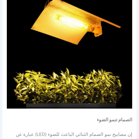
الصمام تنمو الضوء
إن مصابيح نمو الصمام الثنائي الباعث للضوء (LED) عبارة عن