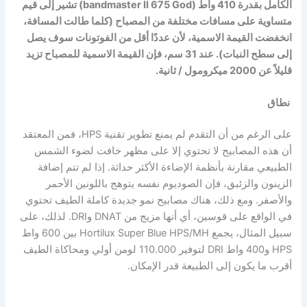
الكامل بقدرة 410 واط (bandmaster II 675 God) تشير إلى قيم
متساوية على مسافات مختلفة من المصباح (كلما طالت المسافة،
انخفضت القيمة الاسمية، لأن عددًا أقل من الفوتونات سوف يصل
إلى سطح النبات). عند 31 سم، فإن القيمة الاسمية للمصباح تزيد
قليلاً عن 2000 ميكرومول / ثانية.
نطاق
على الرغم من أن التقدم لم يمنع تطوير تقنية HPS، فمن المعتقد
أن هذه المصابيح لا تحتوي إلا على مظهر خافت لضوء الشمس
الطبيعي مقارنة بأنظمة الإضاءة الأكثر حداثة. إذا لم تتم إضافة
الزينون والزئبق، فإن الصوديوم نفسه يتوهج باللونين الأحمر
والأصفر. ومع ذلك، هناك مصابيح نمو جديدة كاملة الطيف تحتوي
في الواقع على قوسين، أي أنها مزيج من DNAT وDRI. لذلك، على
سبيل المثال، يجمع Hortilux Super Blue HPS/MH بين 600 واط
HPS و400 واط DRI لتوفير 110.000 لومن أولي ومحاكاة الطيف
أقرب ما يكون إلى الطبيعة قدر الإمكان.