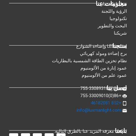
معلومات عنا
حول لوكسمان
الرؤية واللجنة
تكنولوجيا
البحث والتطوير
شريكنا
منتجنا
إضاءة LED وإضاءة الشوارع
برج إضاءة ومولد كهربائي
نظام تخزين الطاقة الشمسية بالبطاريات
عمود إنارة من الألومنيوم
عمود علم من الألومنيوم
اتصل بنا
:+86(0)755-33089318
:+86(0)755-33009010
:+852 46182081
info@luxmanlight.com
:
تابعنا
يمكنك معرفة المزيد عنا بالطرق التالية.
ف
ي
إ
م
ا