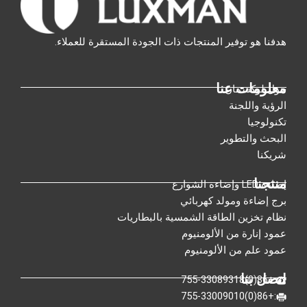
هدفنا هو توفير المنتجات ذات الجودة المستقرة للعملاء.
معلومات عنا
حول لوكسمان
الرؤية واللجنة
تكنولوجيا
البحث والتطوير
شريكنا
منتجنا
إضاءة LED وإضاءة الشوارع
برج إضاءة ومولد كهربائي
نظام تخزين الطاقة الشمسية بالبطاريات
عمود إنارة من الألومنيوم
عمود علم من الألومنيوم
اتصل بنا
:+86(0)755-33089318
:+86(0)755-33009010