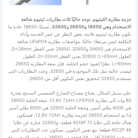
حزمة بطارية الليثيوم، توجد حاليًا ثلاث بطاريات ليثيوم شائعة
الاستخدام وهي 18650 و26650 و32650.
نسبيًا، 18650 عادة ما
تكون بطارية ليثيوم ثلاثية، بغض النظر عن عمر الخدمة وأداء
التكلفة ليس مرتفعًا. حاليًا، مواصفات بطارية LiFePO4 شائعة
الاستخدام هي 26650 و32650. 26650 تعني القطر D=26mm،
الطول L=65mm؛ 32650 يعني القطر D=32mm، الطول
L=65mm. نظرًا لقيود حجم الخلية، فإن سعة البطارية 26650
ليست عالية مثل تلك الموجودة في 32650، وعدد البطاريات التي
تستخدم 32650 لتحقيق نفس التكوين أقل من 26650.
على سبيل المثال، يحتاج مصباح الشارع الشمسي المدمج بقدرة
80 وات إلى بطارية 12.8V 72AH LIFEPO4. سعة الخلية 26650
هي 4000 مللي أمبير، وسعة الخلية 32650 هي 6000 مللي أمبير.
إذا تم استخدام 26650 لحزمة بطارية 12.8V 72AH، فستكون
هناك حاجة إلى خلايا 4S18P 72 قطعة، و32650 عبارة عن خلايا
4S12P 48 قطعة. مع نفس التكوين، سيكون عدد البطاريات التي
تستخدم 32650 أقل بـ 24 قطعة من 26650. من حيث السعر، يبلغ