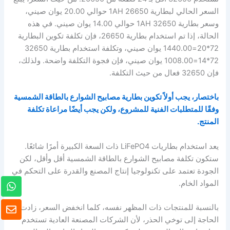
السعر الحالي لبطارية 26650 1AH حوالي 20.00 يوان صيني،
وسعر بطارية 32650 1AH حوالي 14.00 يوان صيني. في هذه
الحالة، إذا تم استخدام بطارية 26650، فإن تكلفة تكوين البطارية
72*20=1440.00 يوان صيني، وتكلفة استخدام بطارية 32650
72*14=1008.00 يوان صيني، فإن فجوة التكلفة واضحة. ولذلك،
فإن 32650 فعال من حيث التكلفة.
باختصار، يجب أولاً تكوين بطارية مصابيح الشوارع بالطاقة الشمسية
وفقًا للمتطلبات الفنية للمشروع، ولكن يجب أيضًا مراعاة تكلفة
المنتج.
يعد استخدام بطاريات LiFePO4 ذات السعة الكبيرة أمرًا شائعًا.
ستكون تكلفة مصابيح الشوارع بالطاقة الشمسية أقل وأقل، لكن
الجودة تعتمد على تكنولوجيا إنتاج المصنع والقدرة على التحكم في
و
المواد الخام.
ا
ت
ظ
بالنسبة للمنتجات ذات المظهر نفسه، كلما انخفض السعر، زادت
س
ر
الحاجة إلى توخي الحذر، لأن الشركات المصنعة العادية تستخدم
ا
ف