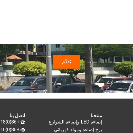
منتجنا
اتصل بنا
إضاءة LED وإضاءة الشوارع
:+86(0)755-33089318
برج إضاءة ومولد كهربائي
:+86(0)755-33009010