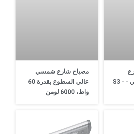
رع
مصباح شارع شمسي
الشمسي الخارجي - S3 -
عالي السطوع بقدرة 60
واط، 6000 لومن