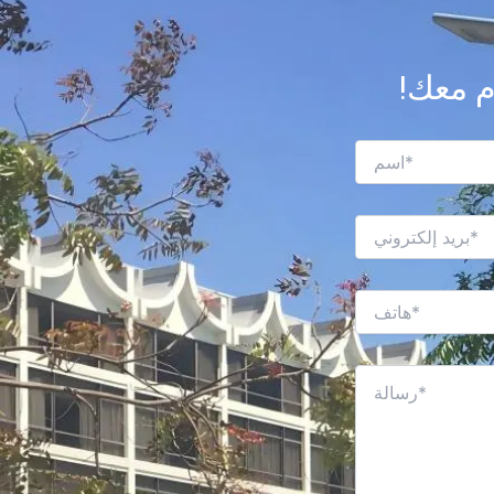
م معك!