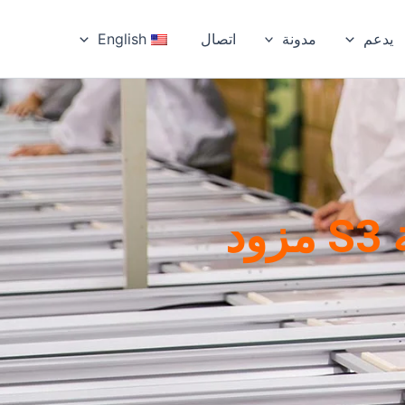
يدعم
مدونة
اتصال
English
مصباح شارع شمسي من سلسلة S3 مزود