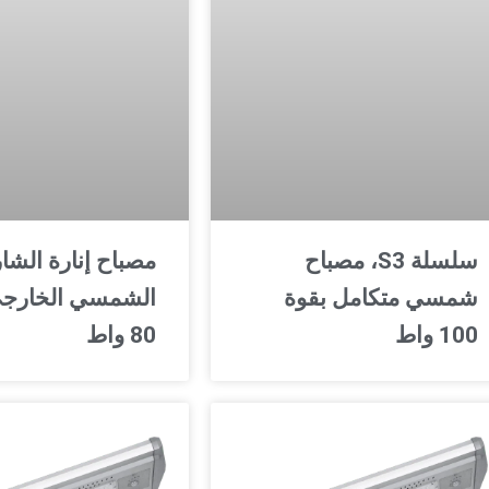
سلسلة S3، مصباح
مصباح إنارة الشا
شمسي متكامل بقوة
100 واط
80 واط