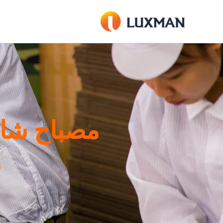
خطي
لى
لمحتوى
ب