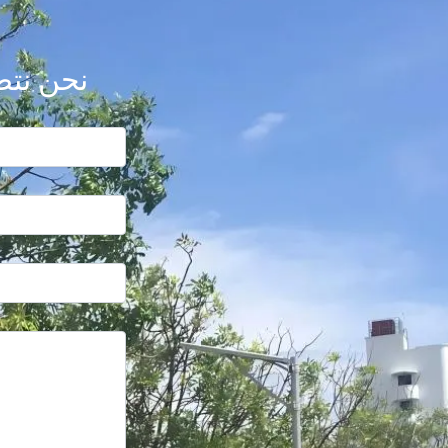
نحن نتط