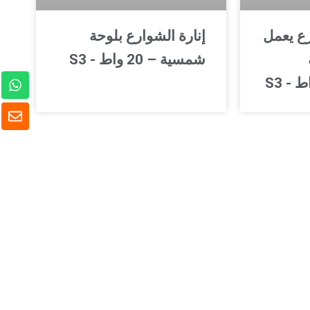
رع يعمل
إنارة الشوارع بلوحة
شمسية – 20 واط - S3
و
ا
ت
ظ
س
ر
ا
ف
ب