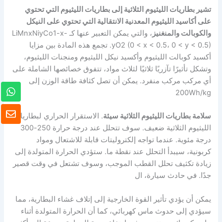
تشير بطاريات الليثيوم الثلاثية إلى بطاريات الليثيوم التي تحتوي
على أكاسيد الليثيوم المعدنية الانتقالية التي تحتوي على النيكل
والكوبالت والمنغنيز
، والتي يمكن التعبير عنها كـ LiMnxNiyCo1-x-
yO2 (0 < x < 0.5، 0 < y < 0.5). تجمع هذه المادة بين مزايا
أكسيد كوبالت الليثيوم وأكسيد نيكل الليثيوم ومنجنات الليثيوم،
وتشكل تأثيرًا تآزريًا ثلاثيًا لثلاث مواد، تتفوق خصائصها الشاملة على
أي مركب مركب منفرد. يمكن أن تصل كثافة طاقة الوزن إلى
و
200Wh/kg
ا
ت
ظ
س
سلامة بطاريات الليثيوم الثلاثية سيئة
. الاستقرار الحراري لبطاريات
ر
ا
ف
الليثيوم الثلاثية ضعيف. سوف تتحلل عند درجة حرارة 250-300
ب
درجة مئوية. عندما تواجه إلكتروليتات قابلة للاشتعال ومواد
كربونية، سيبدأ التحلل عند نقطة ما. ستؤدي الحرارة المتولدة إلى
زيادة تكثيف تحلل القطب الموجب، وسوف تشتعل في وقت قصير
جدًا. في حادث سيارة، ال
يمكن أن يؤدي تأثير القوة الخارجية إلى إتلاف غشاء البطارية، مما
سيؤدي إلى حدوث ماس كهربائي، كما أن الحرارة المتولدة أثناء