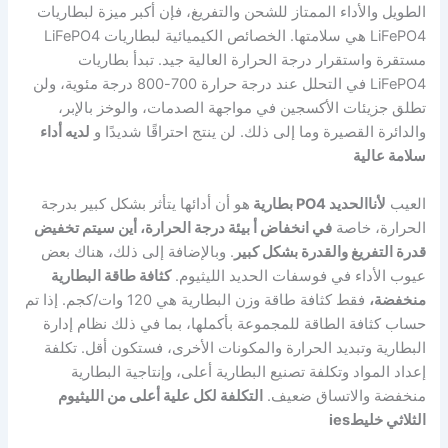
الطويل والأداء الممتاز للشحن والتفريغ، فإن أكبر ميزة لبطاريات
LiFePO4 هي سلامتها. الخصائص الكيميائية لبطاريات LiFePO4
مستقرة واستقرار درجة الحرارة العالية جيد. تبدأ بطاريات
LiFePO4 في التحلل عند درجة حرارة 700-800 درجة مئوية، ولن
تطلق جزيئات الأكسجين في مواجهة الصدمات، والوخز بالإبر،
والدائرة القصيرة وما إلى ذلك. لن ينتج احتراقًا شديدًا و
لديه أداء
سلامة عالية
العيب
ل
أنا
الحديد PO4
بطارية
هو أن أدائها يتأثر بشكل كبير بدرجة
الحرارة، خاصة
في انخفاض
أ
بيئة درجة الحرارة،
أين
سيتم تخفيض
قدرة التفريغ والقدرة بشكل كبير
. وبالإضافة إلى ذلك، هناك بعض
عيوب الأداء في فوسفات الحديد الليثيوم.
كثافة طاقة البطارية
منخفضة،
فقط كثافة طاقة وزن البطارية هي 120 وات/كجم. إذا تم
حساب كثافة الطاقة للمجموعة بأكملها، بما في ذلك نظام إدارة
البطارية وتبديد الحرارة والمكونات الأخرى، فستكون أقل. تكلفة
إعداد المواد وتكلفة تصنيع البطارية أعلى، وإنتاجية البطارية
منخفضة والاتساق ضعيف.
التكلفة
لكل
علية
أعلى من الليثيوم
الثلاثي
خليط
ies