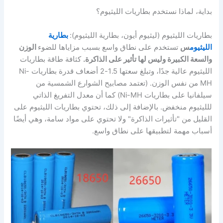
بداية، لماذا نستخدم بطاريات الليثيوم؟
بطاريات الليثيوم (ليثيوم أيون، بطارية الليثيوم):
بطارية
الليثيوم
س
تستخدم على نطاق واسع بسبب مزاياها للضوء
الوزن
والسعة الكبيرة وليس لها تأثير على الذاكرة.
كثافة طاقة بطاريات
الليثيوم عالية جدًا، وتبلغ سعتها 1.5-2 أضعاف قدرة بطاريات Ni-
MH من نفس الوزن. (تعتمد مصابيح الشوارع الشمسية من
سيلفانيا على بطاريات Ni-MH) كما أن معدل التفريغ الذاتي
للليثيوم منخفض. بالإضافة إلى ذلك، تحتوي بطاريات الليثيوم على
القليل من "تأثيرات الذاكرة" ولا تحتوي على مواد سامة، وهي أيضًا
أسباب مهمة لتطبيقها على نطاق واسع.