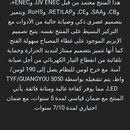
هذا المنتج معتمد من قبل UV ENEC، وENEC+،
وCB، وSAA، وCE، وRETILAP، وRoHS. ويتميز
بتصميم عصري ذكي وصيانة خالية من الأدوات مع
التركيز البسيط على المنتج نفسه. يتيح تصميم
الإبزيم الموجود على غطاء المصباح سهولة الفتح.
كما أنها تتميز بتصميم ممتاز لتبديد الحرارة وحماية
تلقائية من انقطاع التيار الكهربائي من أجل صيانة
آمنة. مع خرج لومن للنظام يصل إلى 190 لومن/
واط، يتم تشغيله بواسطة TYF/GUANGYOU 5050
LED، مما يوفر كفاءة عالية ومتانة فائقة. يأتي
المنتج مع ضمان قياسي لمدة 5 سنوات، مع ضمان
اختياري لمدة 7/10 سنوات.