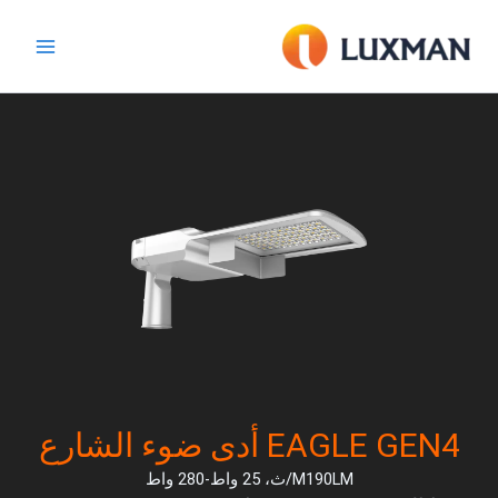
خطي
لى
لمحتوى
EAGLE GEN4 أدى ضوء الشارع
M190LM/ث، 25 واط-280 واط