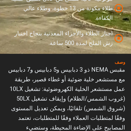
طلاء مكونة من 13 خطوة، وطلاء عالي
الكفاءة.
اجتاز الطلاء والأجزاء المعدنية بنجاح اختبار
رش الملح لمدة 500 ساعة.
وصف
مقبس NEMA ذو 3 دبابيس و5 دبابيس و7 دبابيس
مع مستشعر خلية ضوئية أو غطاء قصير، طريقة
عمل مستشعر الخلية الكهروضوئية: تشغيل 10LX
(غروب الشمس/الظلام) وإيقاف تشغيل 50LX
(شروق الشمس) تلقائيًا، ويمكن تعديل المستوى
وفقًا لمتطلبات العملاء وفقًا للمتطلبات، تعتمد
المصابيح على الإضاءة المحيطة، وستضيء