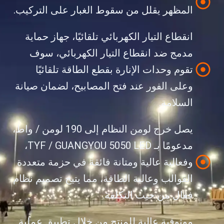
المظهر يقلل من سقوط الغبار على التركيب.
انقطاع التيار الكهربائي تلقائيًا، جهاز حماية
مدمج ضد انقطاع التيار الكهربائي، سوف
تقوم وحدات الإنارة بقطع الطاقة تلقائيًا
وعلى الفور عند فتح المصابيح، لضمان صيانة
السلامة.
يصل خرج لومن النظام إلى 190 لومن / واط،
مدعومًا بـ TYF / GUANGYOU 5050 LED،
وفعالية عالية ومتانة فائقة في حزمة متعددة
القوالب وعالية الطاقة، مما يتيح تصميم نظام
فعال من حيث التكلفة.
موثوقية عالية للمنتج من خلال تطبيق عملية