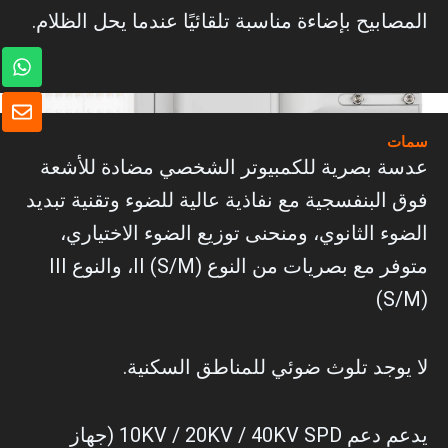
المصابيح بإضاءة مناسبة تلقائيًا عندما يحل الظلام.
و
ا
ت
ظ
س
ر
ا
ف
سمات
ب
عدسة بصرية للكمبيوتر الشخصي مضادة للأشعة
فوق البنفسجية مع نفاذية عالية للضوء وتقنية تبديد
الضوء الثانوي، ومنحنى توزيع الضوء الاختياري،
متوفر مع بصريات من النوع II (S/M)، والنوع III
(S/M)
لا يوجد تلوث ضوئي للمناطق السكنية.
يدعم دعم 10KV / 20KV / 40KV SPD (جهاز