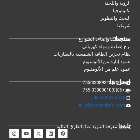
الرؤية واللجنة
تكنولوجيا
البحث والتطوير
شريكنا
منتجنا
إضاءة LED وإضاءة الشوارع
برج إضاءة ومولد كهربائي
نظام تخزين الطاقة الشمسية بالبطاريات
عمود إنارة من الألومنيوم
عمود علم من الألومنيوم
اتصل بنا
:+86(0)755-33089318
:+86(0)755-33009010
:+852 46182081
info@luxmanlight.com
:
تابعنا
يمكنك معرفة المزيد عنا بالطرق التالية.
ف
ي
إ
م
ا
ي
ن
ك
و
ن