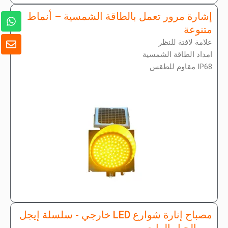
و
إشارة مرور تعمل بالطاقة الشمسية – أنماط
ا
متنوعة
ت
ظ
علامة لافتة للنظر
س
ر
امداد الطاقة الشمسية
ا
ف
ب
IP68 مقاوم للطقس
مصباح إنارة شوارع LED خارجي - سلسلة إيجل
من الجيل الرابع