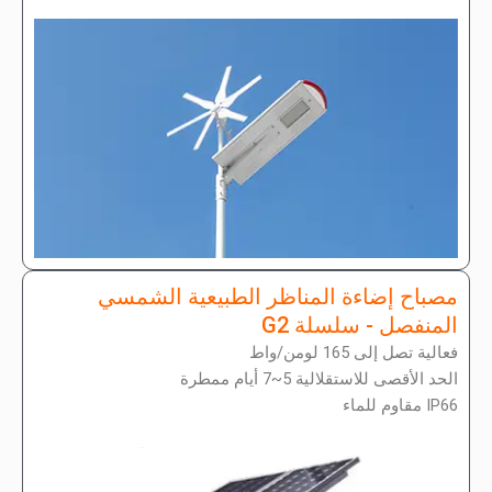
مصباح إضاءة المناظر الطبيعية الشمسي
المنفصل - سلسلة G2
فعالية تصل إلى 165 لومن/واط
الحد الأقصى للاستقلالية 5~7 أيام ممطرة
IP66 مقاوم للماء