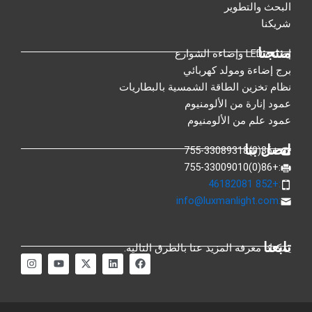
البحث والتطوير
شريكنا
منتجنا
إضاءة LED وإضاءة الشوارع
برج إضاءة ومولد كهربائي
نظام تخزين الطاقة الشمسية بالبطاريات
عمود إنارة من الألومنيوم
عمود علم من الألومنيوم
اتصل بنا
:+86(0)755-33089318
:+86(0)755-33009010
:+852 46182081
info@luxmanlight.com
:
تابعنا
يمكنك معرفة المزيد عنا بالطرق التالية.
ف
ي
إ
م
ا
ي
ن
ك
و
ن
س
ك
س
ق
س
ب
د
-
ع
ت
و
ي
ت
Y
غ
ك
ن
و
o
ر