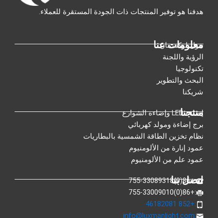
هدفنا هو توفير المنتجات ذات الجودة المستقرة للعملاء.
معلومات عنا
حول لوكسمان
الرؤية واللجنة
تكنولوجيا
البحث والتطوير
شريكنا
منتجنا
إضاءة LED وإضاءة الشوارع
برج إضاءة ومولد كهربائي
نظام تخزين الطاقة الشمسية بالبطاريات
عمود إنارة من الألومنيوم
عمود علم من الألومنيوم
اتصل بنا
:+86(0)755-33089318
:+86(0)755-33009010
:+852 46182081
info@luxmanlight.com
: